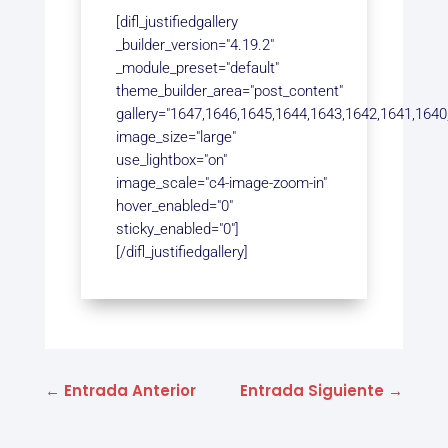
[difl_justifiedgallery
_builder_version="4.19.2"
_module_preset="default"
theme_builder_area="post_content"
gallery="1647,1646,1645,1644,1643,1642,1641,1640
image_size="large"
use_lightbox="on"
image_scale="c4-image-zoom-in"
hover_enabled="0"
sticky_enabled="0"]
[/difl_justifiedgallery]
←
Entrada Anterior
Entrada Siguiente
→