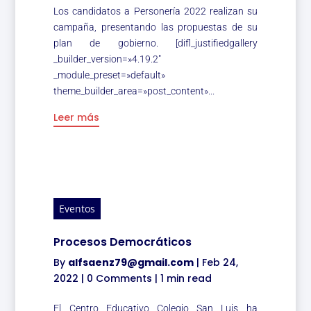
Los candidatos a Personería 2022 realizan su
campaña, presentando las propuestas de su
plan de gobierno. [difl_justifiedgallery
_builder_version=»4.19.2″
_module_preset=»default»
theme_builder_area=»post_content»...
Leer más
Eventos
Procesos Democráticos
By
alfsaenz79@gmail.com
|
Feb 24,
2022
|
0 Comments
|
1 min read
El Centro Educativo Colegio San Luis ha