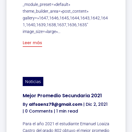
_module_preset=»default»
theme_builder_area=»post_content»
gallery=»1647,1646,1645,1644,1643,1642,164
1,1640,1639,1638,1637,1636,1635″
image_size=»large»...
Leer más
Noticias
Mejor Promedio Secundaria 2021
By
alfsaenz79@gmail.com
|
Dic 2, 2021
|
0 Comments
|
1 min read
Para el año 2021 el estudiante Emanuel Loaiza
Castro del grado 802 obtuvo el mejor promedio